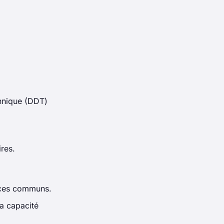
hnique (DDT)
ires.
aces communs.
la capacité