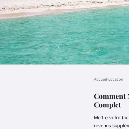
Accueil
›
Location
LOCATION
Les étapes pour mett
Comment Me
Complet
location à la nuit
Mettre votre bie
revenus supplém