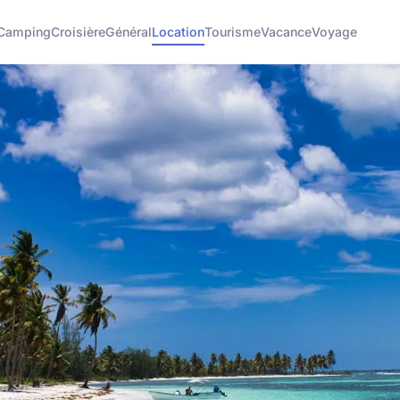
Camping
Croisière
Général
Location
Tourisme
Vacance
Voyage