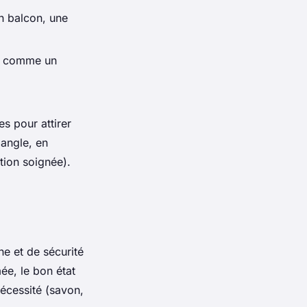
n balcon, une
es comme un
s pour attirer
 angle, en
tion soignée).
ne et de sécurité
mée, le bon état
nécessité (savon,