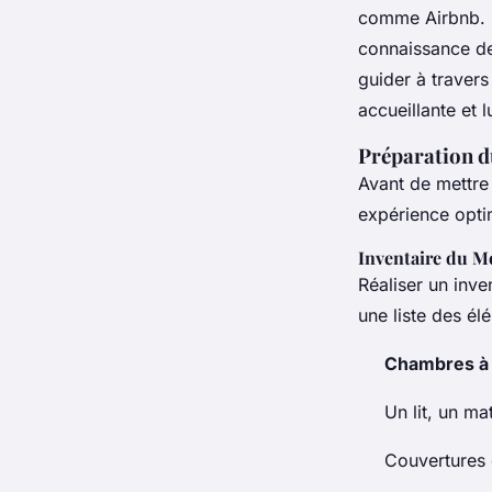
pénélope
•
21 octobre 2024
•
6 min de lecture
comme Airbnb. C
connaissance des
guider à travers
accueillante et l
Préparation 
Avant de mettre 
expérience optim
Inventaire du M
Réaliser un inve
une liste des él
Chambres à
Un lit, un ma
Couvertures 