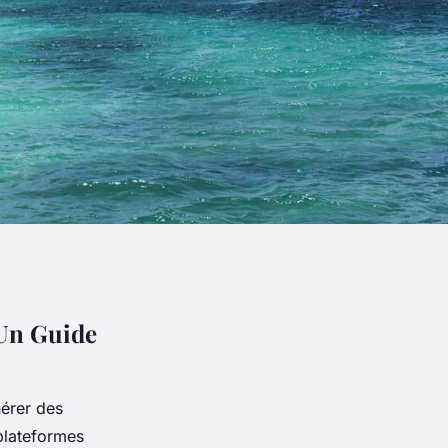
 Un Guide
nérer des
plateformes