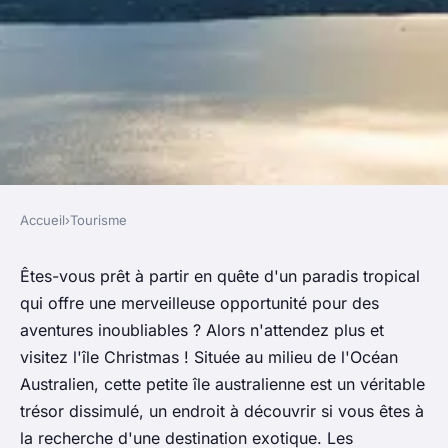
Accueil
›
Tourisme
TOURISME
L'île Christmas : Votre guide
Êtes-vous prêt à partir en quête d'un paradis tropical
qui offre une merveilleuse opportunité pour des
ultime pour un séjour
aventures inoubliables ? Alors n'attendez plus et
inoubliable et astuces
visitez l'île Christmas ! Située au milieu de l'Océan
essentielles
Australien, cette petite île australienne est un véritable
trésor dissimulé, un endroit à découvrir si vous êtes à
pénélope
•
5 mai 2023
•
3 min de lecture
la recherche d'une destination exotique. Les